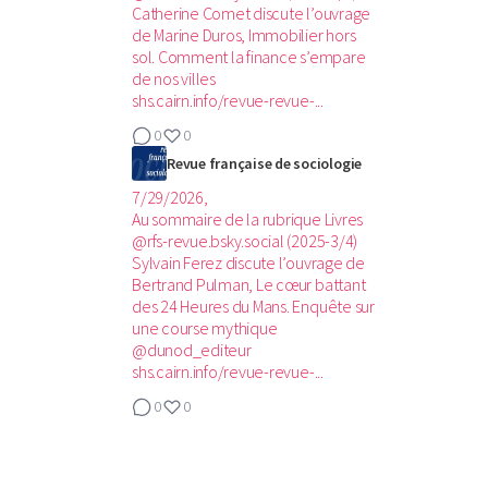
Catherine Comet discute l’ouvrage
de Marine Duros, Immobilier hors
sol. Comment la finance s’empare
de nos villes
shs.cairn.info/revue-revue-...
0
0
Revue française de sociologie
7/29/2026,
Au sommaire de la rubrique Livres
@rfs-revue.bsky.social (2025-3/4)‬
Sylvain Ferez discute l’ouvrage de
Bertrand Pulman, Le cœur battant
des 24 Heures du Mans. Enquête sur
une course mythique
@dunod_editeur
shs.cairn.info/revue-revue-...
0
0