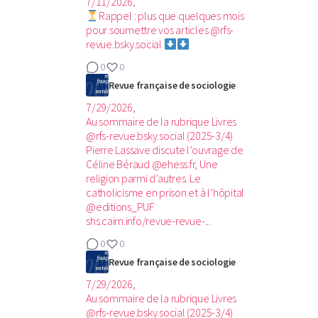
7/11/2026,
Rappel : plus que quelques mois
pour soumettre vos articles @rfs-
revue.bsky.social
0
0
Revue française de sociologie
7/29/2026,
Au sommaire de la rubrique Livres
@rfs-revue.bsky.social (2025-3/4)‬
Pierre Lassave discute l’ouvrage de
Céline Béraud @ehess.fr, Une
religion parmi d’autres. Le
catholicisme en prison et à l’hôpital
@editions_PUF
shs.cairn.info/revue-revue-...
0
0
Revue française de sociologie
7/29/2026,
Au sommaire de la rubrique Livres
@rfs-revue.bsky.social (2025-3/4)‬