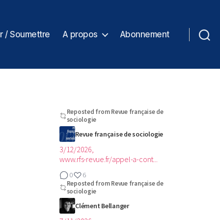
r / Soumettre
A propos
Abonnement
Reposted from
Revue française de
sociologie
Revue française de sociologie
3/12/2026,
www.rfs-revue.fr/appel-a-cont...
0
6
Reposted from
Revue française de
sociologie
Clément Bellanger