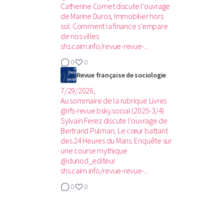
Catherine Comet discute l’ouvrage
de Marine Duros, Immobilier hors
sol. Comment la finance s’empare
de nos villes
shs.cairn.info/revue-revue-...
0
0
Revue française de sociologie
7/29/2026,
Au sommaire de la rubrique Livres
@rfs-revue.bsky.social (2025-3/4)‬
Sylvain Ferez discute l’ouvrage de
Bertrand Pulman, Le cœur battant
des 24 Heures du Mans. Enquête sur
une course mythique
@dunod_editeur
shs.cairn.info/revue-revue-...
0
0