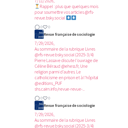
7/11/2026,
Rappel : plus que quelques mois
pour soumettre vos articles @rfs-
revue.bsky.social
0
0
Revue française de sociologie
7/29/2026,
Au sommaire de la rubrique Livres
@rfs-revue.bsky.social (2025-3/4)‬
Pierre Lassave discute l’ouvrage de
Céline Béraud @ehess.fr, Une
religion parmi d’autres. Le
catholicisme en prison et à l’hôpital
@editions_PUF
shs.cairn.info/revue-revue-...
0
0
Revue française de sociologie
7/29/2026,
Au sommaire de la rubrique Livres
@rfs-revue.bsky.social (2025-3/4)‬