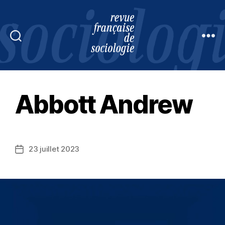
Revue
française
de
sociologie
Abbott Andrew
23 juillet 2023
Date
de
l’article