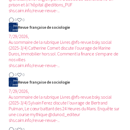
prison et à l’hôpital @editions_PUF
shs.cairn.info/revue-revue-...
0
0
Revue française de sociologie
7/29/2026,
Au sommaire de la rubrique Livres @rfs-revue.bsky.social
(2025-3/4)‬ Catherine Comet discute l’ouvrage de Marine
Duros, Immobilier hors sol. Comment la finance s’empare de
nos villes
shs.cairn.info/revue-revue-...
0
0
Revue française de sociologie
7/29/2026,
Au sommaire de la rubrique Livres @rfs-revue.bsky.social
(2025-3/4)‬ Sylvain Ferez discute l’ouvrage de Bertrand
Pulman, Le cœur battant des 24 Heures du Mans. Enquête sur
une course mythique @dunod_editeur
shs.cairn.info/revue-revue-...
0
0