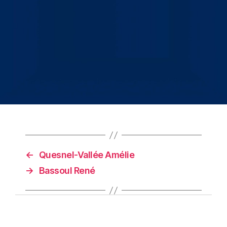
←
Quesnel-Vallée Amélie
→
Bassoul René