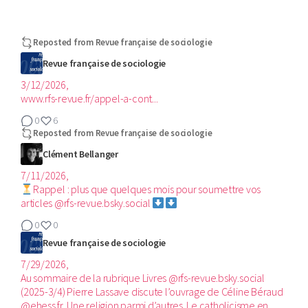
Reposted from
Revue française de sociologie
Revue française de sociologie
3/12/2026,
www.rfs-revue.fr/appel-a-cont...
0
6
Reposted from
Revue française de sociologie
Clément Bellanger
7/11/2026,
Rappel : plus que quelques mois pour soumettre vos
articles @rfs-revue.bsky.social
0
0
Revue française de sociologie
7/29/2026,
Au sommaire de la rubrique Livres @rfs-revue.bsky.social
(2025-3/4)‬ Pierre Lassave discute l’ouvrage de Céline Béraud
@ehess.fr, Une religion parmi d’autres. Le catholicisme en