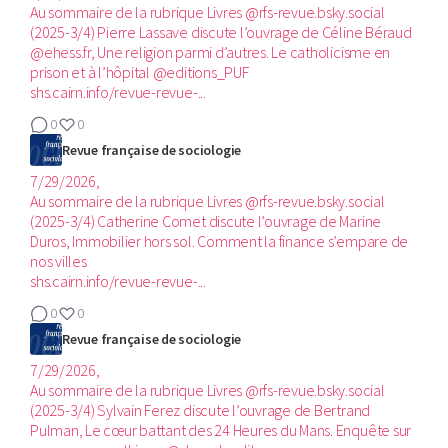
Au sommaire de la rubrique Livres @rfs-revue.bsky.social
(2025-3/4)‬ Pierre Lassave discute l’ouvrage de Céline Béraud
@ehess.fr, Une religion parmi d’autres. Le catholicisme en
prison et à l’hôpital @editions_PUF
shs.cairn.info/revue-revue-...
0
0
Revue française de sociologie
7/29/2026,
Au sommaire de la rubrique Livres @rfs-revue.bsky.social
(2025-3/4)‬ Catherine Comet discute l’ouvrage de Marine
Duros, Immobilier hors sol. Comment la finance s’empare de
nos villes
shs.cairn.info/revue-revue-...
0
0
Revue française de sociologie
7/29/2026,
Au sommaire de la rubrique Livres @rfs-revue.bsky.social
(2025-3/4)‬ Sylvain Ferez discute l’ouvrage de Bertrand
Pulman, Le cœur battant des 24 Heures du Mans. Enquête sur