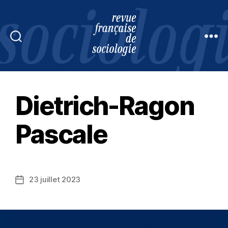
Revue
française
de
sociologie
Dietrich-Ragon
Pascale
23 juillet 2023
Date
de
l’article