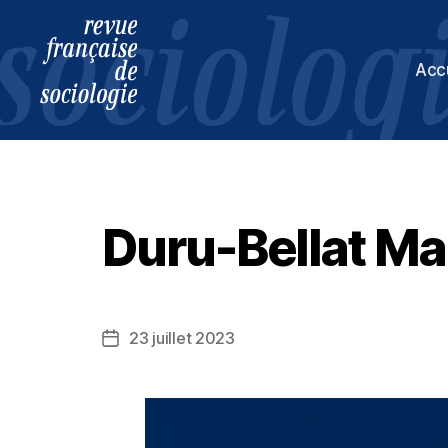
Acc
Revue
française
de
sociologie
Duru-Bellat Ma
23 juillet 2023
Date
de
l’article