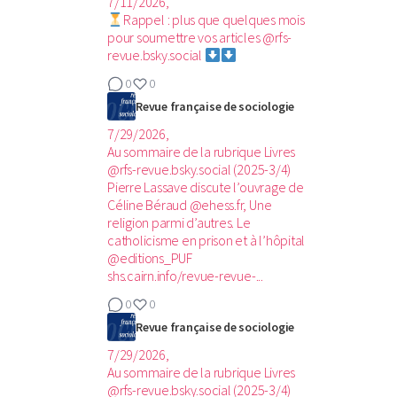
7/11/2026,
Rappel : plus que quelques mois
pour soumettre vos articles @rfs-
revue.bsky.social
0
0
Revue française de sociologie
7/29/2026,
Au sommaire de la rubrique Livres
@rfs-revue.bsky.social (2025-3/4)‬
Pierre Lassave discute l’ouvrage de
Céline Béraud @ehess.fr, Une
religion parmi d’autres. Le
catholicisme en prison et à l’hôpital
@editions_PUF
shs.cairn.info/revue-revue-...
0
0
Revue française de sociologie
7/29/2026,
Au sommaire de la rubrique Livres
@rfs-revue.bsky.social (2025-3/4)‬