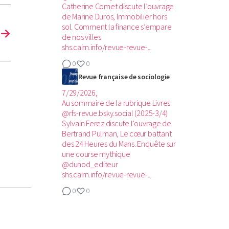
Catherine Comet discute l’ouvrage
de Marine Duros, Immobilier hors
sol. Comment la finance s’empare
→
de nos villes
shs.cairn.info/revue-revue-...
0
0
Revue française de sociologie
7/29/2026,
Au sommaire de la rubrique Livres
@rfs-revue.bsky.social (2025-3/4)‬
Sylvain Ferez discute l’ouvrage de
Bertrand Pulman, Le cœur battant
des 24 Heures du Mans. Enquête sur
une course mythique
@dunod_editeur
shs.cairn.info/revue-revue-...
0
0