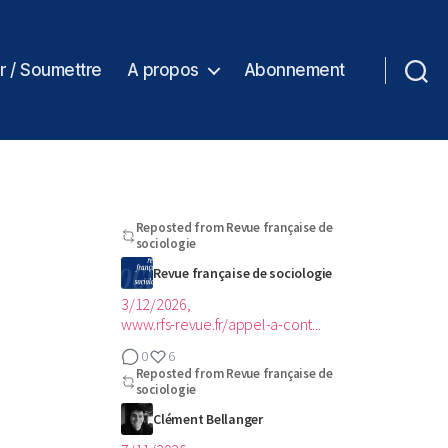
r / Soumettre
A propos
Abonnement
Reposted from
Revue française de
sociologie
Revue française de sociologie
3/12/2026,
www.rfs-revue.fr/appel-a-cont...
0
6
Reposted from
Revue française de
sociologie
Clément Bellanger