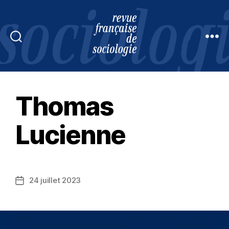
Revue
française
de
sociologie
Thomas
Lucienne
24 juillet 2023
Date
de
l’article