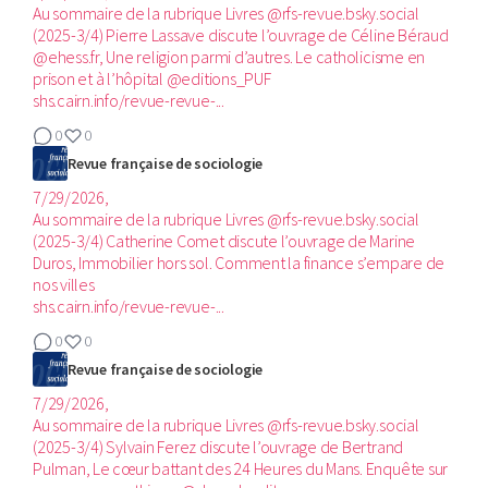
Au sommaire de la rubrique Livres @rfs-revue.bsky.social
(2025-3/4)‬ Pierre Lassave discute l’ouvrage de Céline Béraud
@ehess.fr, Une religion parmi d’autres. Le catholicisme en
prison et à l’hôpital @editions_PUF
shs.cairn.info/revue-revue-...
0
0
Revue française de sociologie
7/29/2026,
Au sommaire de la rubrique Livres @rfs-revue.bsky.social
(2025-3/4)‬ Catherine Comet discute l’ouvrage de Marine
Duros, Immobilier hors sol. Comment la finance s’empare de
nos villes
shs.cairn.info/revue-revue-...
0
0
Revue française de sociologie
7/29/2026,
Au sommaire de la rubrique Livres @rfs-revue.bsky.social
(2025-3/4)‬ Sylvain Ferez discute l’ouvrage de Bertrand
Pulman, Le cœur battant des 24 Heures du Mans. Enquête sur