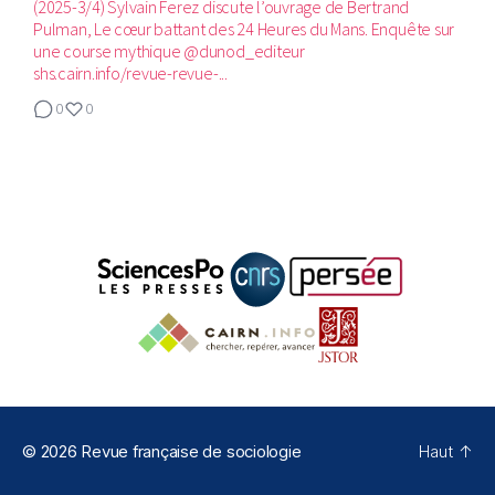
(2025-3/4)‬ Sylvain Ferez discute l’ouvrage de Bertrand
Pulman, Le cœur battant des 24 Heures du Mans. Enquête sur
une course mythique @dunod_editeur
shs.cairn.info/revue-revue-...
0
0
© 2026
Revue française de sociologie
Haut
↑