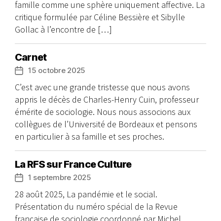
famille comme une sphère uniquement affective. La
critique formulée par Céline Bessière et Sibylle
Gollac à l’encontre de […]
Carnet
15 octobre 2025
Date
de
C’est avec une grande tristesse que nous avons
l’article
appris le décès de Charles-Henry Cuin, professeur
émérite de sociologie. Nous nous associons aux
collègues de l’Université de Bordeaux et pensons
en particulier à sa famille et ses proches.
La RFS sur France Culture
1 septembre 2025
Date
de
28 août 2025, La pandémie et le social.
l’article
Présentation du numéro spécial de la Revue
française de sociologie coordonné par Michel