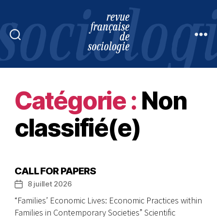
Revue
française
de
sociologie
Catégorie :
Non
classifié(e)
CALL FOR PAPERS
8 juillet 2026
Date
de
“Families’ Economic Lives: Economic Practices within
l’article
Families in Contemporary Societies” Scientific